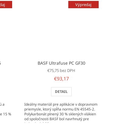
daj
Výpredaj
5
BASF Ultrafuse PC GF30
€75,75 bez DPH
€93,17
DETAIL
ú a
Ideálny materiál pre aplikácie v dopravnom
priemysle, ktorý spĺňa normu EN 45545-2.
je 15 %
Polykarbonát plnený 30 % sklených vlákien
od spoločnosti BASF bol navrhnutý pre
jednoduchú 3D...