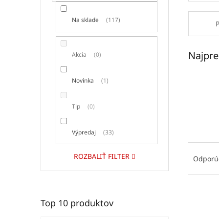
e
l
Na sklade
117
Najpre
Akcia
0
Novinka
1
Tip
0
Výpredaj
33
R
a
ROZBALIŤ FILTER
Odporú
d
e
n
V
i
Top 10 produktov
ý
e
p