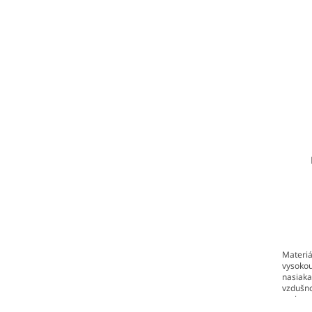
Materiá
vysokou
nasiaka
vzdušno
teplotn