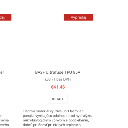
daj
Výpredaj
yer
BASF Ultrafuse TPU 85A
€33,71 bez DPH
€41,46
DETAIL
Tlačový materiál využívajúci Elastollan
om
ponúka vynikajúcu odolnosť proti hydrolýze,
aračná
mikrobiologickým vplyvom a opotrebeniu,
tového
dobrú pružnosť pri nízkych teplotách,