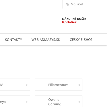
Môj účet
NÁKUPNÝ KOŠÍK
0 položiek
KONTAKTY
WEB ADMASYS.SK
ČESKÝ E-SHOP
AP
SM
Fillamentum
Owens
mya
Corning