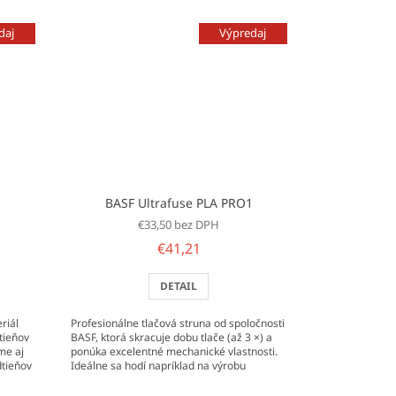
daj
Výpredaj
BASF Ultrafuse PLA PRO1
€33,50 bez DPH
€41,21
DETAIL
riál
Profesionálne tlačová struna od spoločnosti
tieňov
BASF, ktorá skracuje dobu tlače (až 3 ×) a
me aj
ponúka excelentné mechanické vlastnosti.
dtieňov
Ideálne sa hodí napríklad na výrobu
prototypov.