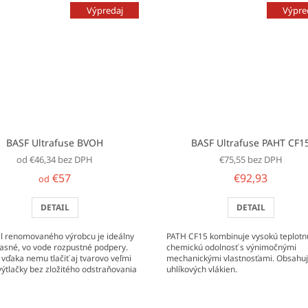
Výpredaj
Výpre
BASF Ultrafuse BVOH
BASF Ultrafuse PAHT CF1
od €46,34 bez DPH
€75,55 bez DPH
€57
€92,93
od
DETAIL
DETAIL
l renomovaného výrobcu je ideálny
PATH CF15 kombinuje vysokú teplotn
asné, vo vode rozpustné podpery.
chemickú odolnosť s výnimočnými
vďaka nemu tlačiť aj tvarovo veľmi
mechanickými vlastnosťami. Obsahu
 výtlačky bez zložitého odstraňovania
uhlíkových vlákien.
...