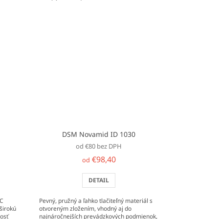
vysokú pevnosť...
DSM Novamid ID 1030
od €80 bez DPH
€98,40
od
DETAIL
PC
Pevný, pružný a ľahko tlačiteľný materiál s
širokú
otvoreným zložením, vhodný aj do
nosť
najnáročnejších prevádzkových podmienok,