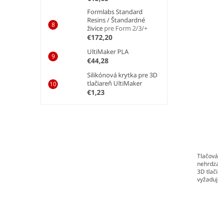
Formlabs Standard
Resins / Štandardné
živice
pre Form 2/3/+
€172,20
UltiMaker PLA
€44,28
Silikónová krytka pre 3D
tlačiareň UltiMaker
€1,23
Tlačová
nehrdza
3D tlač
vyžaduj
pevnosť