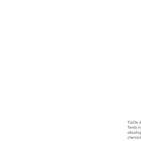
Tlačte 
Tento m
obsahuj
chemick