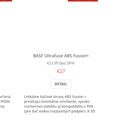
BASF Ultrafuse ABS Fusion+
€21,95 bez DPH
€27
DETAIL
 určená
Unikátne tlačové struny ABS Fusion +
FF/FDM.
prinášajú minimálne zmrštenie, vysokú
 na
rozmerovú stabilitu aj kompatibilitu s PVA
(pre tlač vodou rozpustných podpier). K 3D
tlači na...