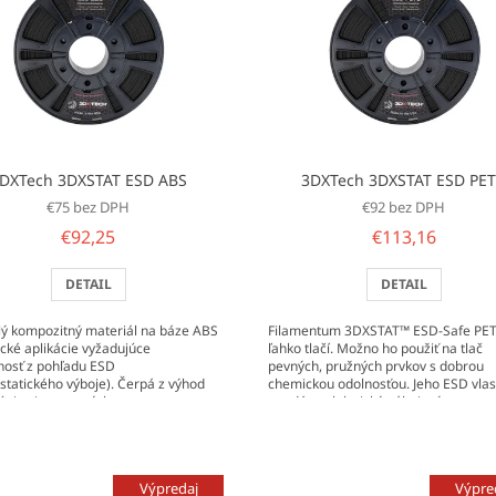
DXTech 3DXSTAT ESD ABS
3DXTech 3DXSTAT ESD PE
€75 bez DPH
€92 bez DPH
€92,25
€113,16
DETAIL
DETAIL
lý kompozitný materiál na báze ABS
Filamentum 3DXSTAT™ ESD-Safe PET
tické aplikácie vyžadujúce
ľahko tlačí. Možno ho použiť na tlač
osť z pohľadu ESD
pevných, pružných prvkov s dobrou
ostatického výboje). Čerpá z výhod
chemickou odolnosťou. Jeho ESD vlas
ógie viac stenných...
mu dáva elektrický nábojový...
Výpredaj
Výpre