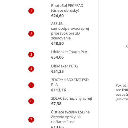
p
i
PhotoSol PEC*PAD
r
s
(čisiace ubrúsky)
o
p
€24,60
d
r
AESUB –
u
o
samoodparovací sprej
k
prípravok pre 3D
d
skenovanie
t
u
€48,50
o
3
k
v
UltiMaker Tough PLA
t
€54,06
o
v
UltiMaker PETG
€51,35
3DXTech 3DXSTAT ESD
PLA
Pokroči
€113,16
pre kri
bezpečn
3DLAC (adhezivný sprej)
(elektr
€7,38
technol
Čistiace tyčinky ESD
na
čistenie optiky 3D
tlačiarne Fuse
€13,65