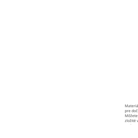
Materiá
pre doč
Môžete 
zložité
podpor z