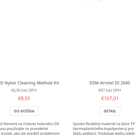
kovového výtlačku od...
D Nylon Cleaning Method Kit
DSM Arnitel ID 2045
€6,95 bez DPH
€87 bez DPH
€8,55
€107,01
DO KOŠÍKA
DETAIL
ý filament na čistenie hotendov (50
Vysoko flexibilný materiál na báze T
ravu používajte na pravidelné
(termoplastického kopolyesteru) pre 
e trysiek, aby ste predišli problémom
škálu aplikácií. Poskytuje lepšiu odol