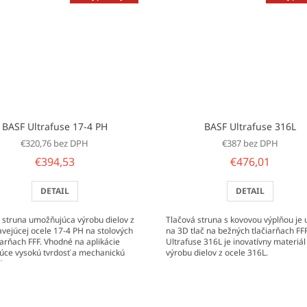
BASF Ultrafuse 17-4 PH
BASF Ultrafuse 316L
€320,76 bez DPH
€387 bez DPH
€394,53
€476,01
DETAIL
DETAIL
 struna umožňujúca výrobu dielov z
Tlačová struna s kovovou výplňou je
vejúcej ocele 17-4 PH na stolových
na 3D tlač na bežných tlačiarňach F
iarňach FFF. Vhodné na aplikácie
Ultrafuse 316L je inovatívny materiál
úce vysokú tvrdosť a mechanickú
výrobu dielov z ocele 316L.
.