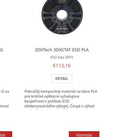
TG
3DXTech 3DXSTAT ESD PLA
€92 bez DPH
€113,16
DETAIL
-G sa
Pokročilý kompozitný materiál na báze PLA
pre kritické aplikácie vyžadujúce
bezpečnosť z pohľadu ESD
tnosť
(elektrostatického výboje). Čerpá z výhod
technológie viac stenných...
daj
Výpredaj