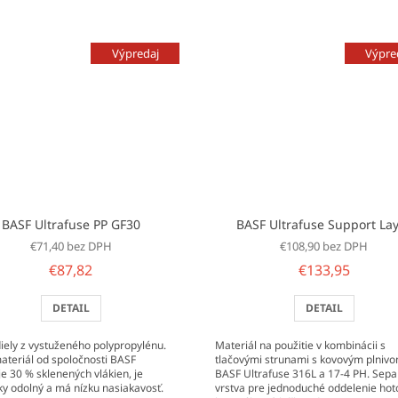
Výpredaj
Výpre
BASF Ultrafuse PP GF30
BASF Ultrafuse Support La
€71,40 bez DPH
€108,90 bez DPH
€87,82
€133,95
DETAIL
DETAIL
diely z vystuženého polypropylénu.
Materiál na použitie v kombinácii s
ateriál od spoločnosti BASF
tlačovými strunami s kovovým plniv
e 30 % sklenených vlákien, je
BASF Ultrafuse 316L a 17-4 PH. Sep
y odolný a má nízku nasiakavosť.
vrstva pre jednoduché oddelenie ho