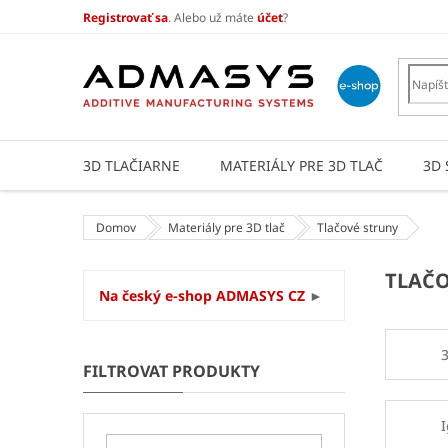
Prejsť
Registrovať sa
. Alebo už máte
účet
?
na
obsah
3D TLAČIARNE
MATERIÁLY PRE 3D TLAČ
3D 
Domov
Materiály pre 3D tlač
Tlačové struny
B
TLAČO
Na český e-shop ADMASYS CZ
►
o
č
n
ý
p
a
I
n