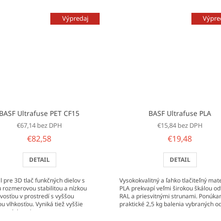
Výpredaj
Výpre
BASF Ultrafuse PET CF15
BASF Ultrafuse PLA
€67,14 bez DPH
€15,84 bez DPH
€82,58
€19,48
DETAIL
DETAIL
l pre 3D tlač funkčných dielov s
Vysokokvalitný a ľahko tlačiteľný mate
 rozmerovou stabilitou a nízkou
PLA prekvapí veľmi širokou škálou od
vosťou v prostredí s vyššou
RAL a priesvitnými strunami. Ponúka
u vlhkosťou. Vyniká tiež vyššie
praktické 2,5 kg balenia vybraných o
ou odolnosťou,...
pre...