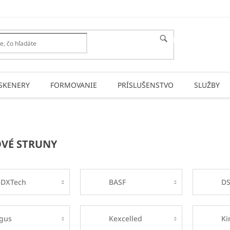
HĽADAŤ
SKENERY
FORMOVANIE
PRÍSLUŠENSTVO
SLUŽBY
VÉ STRUNY
3DXTech
BASF
D
gus
Kexcelled
Ki