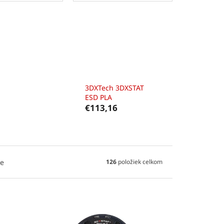
3DXTech 3DXSTAT
ESD PLA
€113,16
e
126
položiek celkom