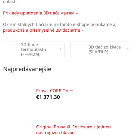
oblastí.
Príklady uplatnenia 3D tlače v praxi
»
Okrem stolných tlačiarní na tomto e-shope ponúkame aj
produkčné a priemyselné 3D tlačiarne »
3D tlač z
3D tlač zo živice
termoplastu
(SLA/DLP)
(FFF/FDM)
Najpredávanejšie
Prusa, CORE One+
€1 371,30
Original Prusa XL Enclosure s jednou
nástrojovou hlavou