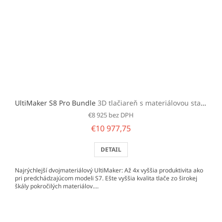
UltiMaker S8 Pro Bundle
3D tlačiareň s materiálovou stanicou (sada)
€8 925 bez DPH
€10 977,75
DETAIL
Najrýchlejší dvojmateriálový UltiMaker: Až 4x vyššia produktivita ako
pri predchádzajúcom modeli S7. Ešte vyššia kvalita tlače zo širokej
škály pokročilých materiálov....