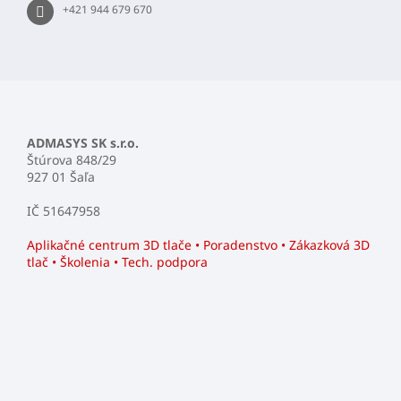
i
+421 944 679 670
s
u
ADMASYS SK s.r.o.
Štúrova 848/29
927 01 Šaľa
IČ 51647958
Aplikačné centrum 3D tlače • Poradenstvo • Zákazková 3D
tlač • Školenia • Tech. podpora