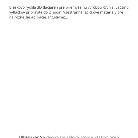
Bleskovo rýchla 3D tlačiareň pre priemyselnú výrobou Rýchla: väčšinu
výtlačkov pripravíte do 2 hodín. Všestranná: špičkové materiály pre
najrôznejšie aplikácie. Intuitívne:...
UltiMaker S6
dvojmateriálová stolná 3D tlačiareň