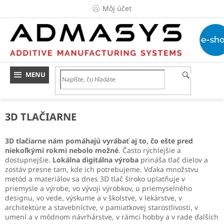
Prejsť
Môj účet
na
obsah
HĽADAŤ
3D TLAČIARNE
3D tlačiarne nám pomáhajú vyrábať aj to, čo ešte pred
niekoľkými rokmi nebolo možné
. Často rýchlejšie a
dostupnejšie.
Lokálna digitálna výroba
prináša tlač dielov a
zostáv presne tam, kde ich potrebujeme. Vďaka množstvu
metód a materiálov sa dnes 3D tlač široko uplatňuje v
priemysle a výrobe, vo vývoji výrobkov, u priemyselného
designu, vo vede, výskume a v školstve, v lekárstve, v
architektúre a stavebníctve, v pamiatkovej starostlivosti, v
umení a v módnom návrhárstve, v rámci hobby a v rade ďalších