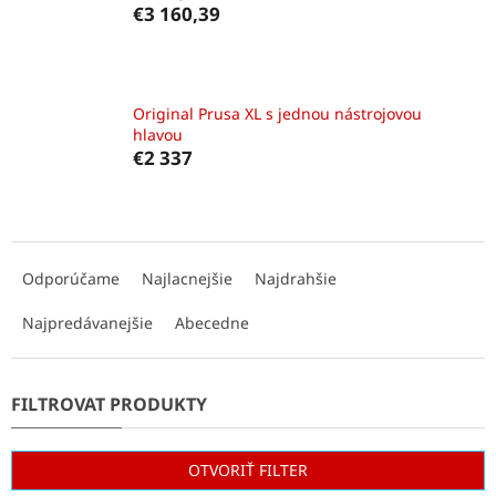
€3 160,39
Original Prusa XL s jednou nástrojovou
hlavou
€2 337
R
a
Odporúčame
Najlacnejšie
Najdrahšie
d
e
Najpredávanejšie
Abecedne
n
i
e
p
r
o
OTVORIŤ FILTER