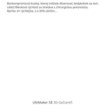
Bezkompromisná kvalita, ktorej môžete dôverovať, kedykoľvek na tom
záleží Blesková rýchlosť sa stretáva s chirurgickou presnosťou.
Rýchla: 4× rýchlejšia, s o 30% väčším...
UltiMaker S8
3D tlačiareň