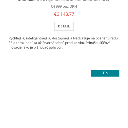
€4 999 bez DPH
€6 148,77
DETAIL
Rýchlejšia, inteligentnejšia, dostupnejšia Nadväzuje na ocenenú radu
S5 a teraz ponúka až štvornásobnú produktivitu. Prináša kľúčové
inovácie, ako je plánovač pohybu...
Tip
Zľava