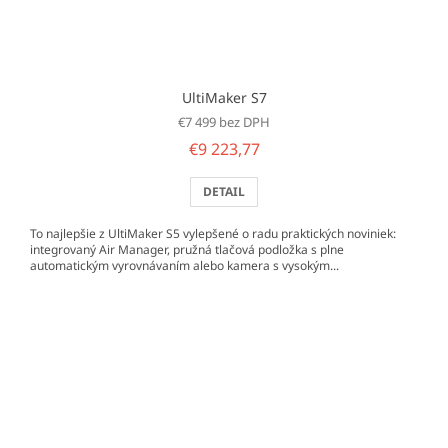
UltiMaker S7
€7 499 bez DPH
€9 223,77
DETAIL
To najlepšie z UltiMaker S5 vylepšené o radu praktických noviniek:
integrovaný Air Manager, pružná tlačová podložka s plne
automatickým vyrovnávaním alebo kamera s vysokým...