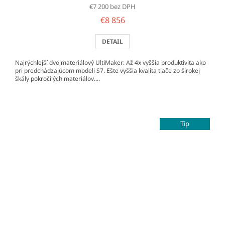
€7 200 bez DPH
€8 856
DETAIL
Najrýchlejší dvojmateriálový UltiMaker: Až 4x vyššia produktivita ako
pri predchádzajúcom modeli S7. Ešte vyššia kvalita tlače zo širokej
škály pokročilých materiálov....
Tip