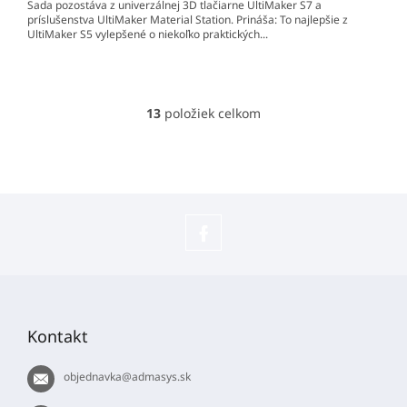
Sada pozostáva z univerzálnej 3D tlačiarne UltiMaker S7 a
príslušenstva UltiMaker Material Station. Prináša: To najlepšie z
UltiMaker S5 vylepšené o niekoľko praktických...
13
položiek celkom
O
v
l
á
d
a
c
i
e
Sledujte
p
náš
Z
r
Facebook
á
v
p
k
Kontakt
ä
y
v
t
ý
objednavka
@
admasys.sk
i
p
e