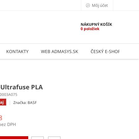
Môj účet
NÁKUPNÝ KOŠÍK
0 položiek
KONTAKTY
WEB ADMASYS.SK
ČESKÝ E-SHOP
AP
 Ultrafuse PLA
-0003A075
aj
Značka:
BASF
8
bez DPH
ová