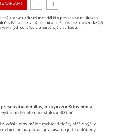
TE VARIANT
litný a ľahko tlačiteľný materiál PLA prekvapí veľmi širokou
tieňov RAL a priesvitnými strunami. Ponúkame aj praktické 2,5
a vybraných odtieňov pre náročnejšie aplikácie.
 presnosťou detailov, nízkym zmršťovaním a
ejším materiálom na stolovú 3D tlač.
 vyššie maximálne rýchlosti tlače, nižšie výšky
lou deformáciou počas spracovania je to obľúbený