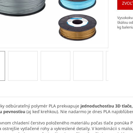
ZVOĽ
Vysokokva
škálou od
kg baleni
cky odbúrateľný polymér PLA prekvapuje
jednoduchosťou 3D tlače,
u pevnosťou
(aj keď krehkou). Nie nadarmo je dnes PLA najobľúben
ávnom chladení čerstvo položeného materiálu počas tlače ponúka PLA
 a ostrejšie vytlačené rohy a vykreslené detaily. V kombinácii s ma