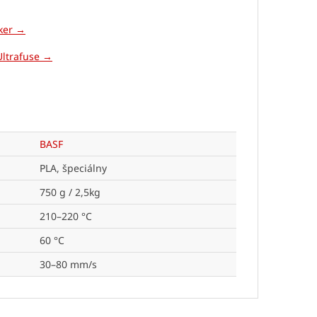
aker →
Ultrafuse →
BASF
PLA, špeciálny
750 g / 2,5kg
210–220 °C
60 °C
30–80 mm/s