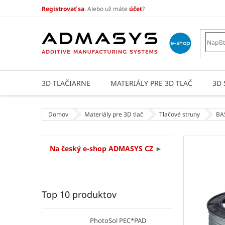
Prejsť
Registrovať sa
. Alebo už máte
účet
?
na
obsah
3D TLAČIARNE
MATERIÁLY PRE 3D TLAČ
3D 
Domov
Materiály pre 3D tlač
Tlačové struny
BA
B
Na český e-shop ADMASYS CZ
►
o
č
n
ý
Top 10 produktov
p
a
n
PhotoSol PEC*PAD