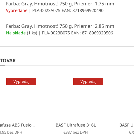
Farba: Gray, Hmotnosť: 750 g, Priemer: 1,75 mm
Vypredané
| PLA-0023A075
EAN:
8718969920490
Farba: Gray, Hmotnosť: 750 g, Priemer: 2,85 mm
Na sklade
(1 ks)
| PLA-0023B075
EAN:
8718969920506
 TOVAR
Výpredaj
Výpredaj
BASF Ultrafuse ABS Fusion+
BASF Ultrafuse 316L
BASF U
1,95 bez DPH
€387 bez DPH
€7