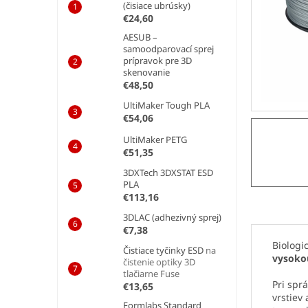
e
(čisiace ubrúsky)
l
€24,60
AESUB –
samoodparovací sprej
prípravok pre 3D
skenovanie
€48,50
UltiMaker Tough PLA
€54,06
UltiMaker PETG
€51,35
3DXTech 3DXSTAT ESD
PLA
€113,16
3DLAC (adhezivný sprej)
€7,38
Biologi
Čistiace tyčinky ESD
na
vysoko
čistenie optiky 3D
tlačiarne Fuse
Pri spr
€13,65
vrstiev
Formlabs Standard