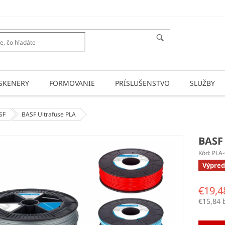
HĽADAŤ
SKENERY
FORMOVANIE
PRÍSLUŠENSTVO
SLUŽBY
SF
BASF Ultrafuse PLA
BASF
Kód:
PLA
Výpred
€19,4
€15,84 
Jednotk
cena: