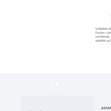
Unikátne t
Fusion + p
zmrštenie,
stabilitu aj
(pre tlač v
podpier). K 
Sledujte
náš
Z
Facebook
á
p
ADMAS