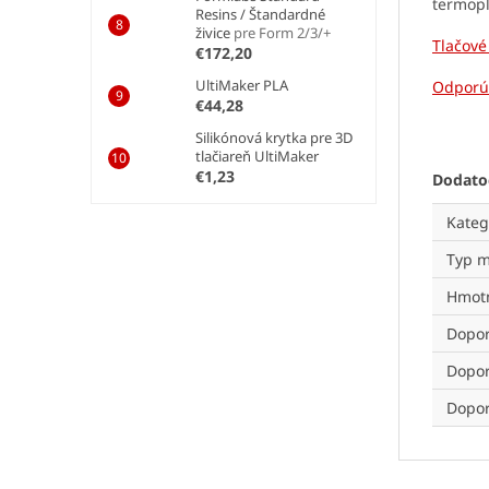
termopl
Resins / Štandardné
živice
pre Form 2/3/+
Tlačové
€172,20
UltiMaker PLA
Odporúč
€44,28
Silikónová krytka pre 3D
tlačiareň UltiMaker
€1,23
Dodato
Kateg
Typ m
Hmotn
Dopor
Dopor
Dopor