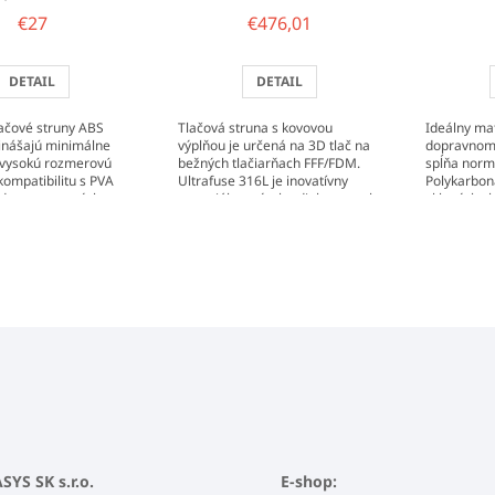
€27
€476,01
DETAIL
DETAIL
lačové struny ABS
Tlačová struna s kovovou
Ideálny mat
rinášajú minimálne
výplňou je určená na 3D tlač na
dopravnom 
 vysokú rozmerovú
bežných tlačiarňach FFF/FDM.
spĺňa norm
 kompatibilitu s PVA
Ultrafuse 316L je inovatívny
Polykarbon
odou rozpustných
materiál na výrobu dielov z ocele
sklených vl
3D tlači na...
316L.
BASF bol n
jednoduchú
YS SK s.r.o.
E-shop: