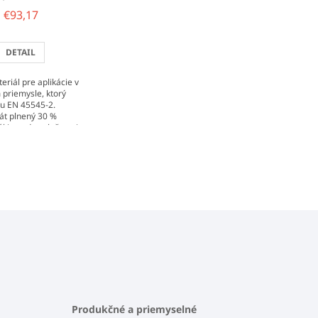
€93,17
DETAIL
eriál pre aplikácie v
priemysle, ktorý
u EN 45545-2.
át plnený 30 %
ákien od spoločnosti
avrhnutý pre
 3D...
Produkčné a priemyselné