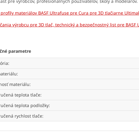
ast pre výrobcov, profesionálnych používateľov, školy a modelárov.
 profily materiálov BASF Ultrafuse pre Cura pre 3D tlačiarne Ultim
ania výrobcu pre 3D tlač, technický a bezpečnostný list pre BASF 
čné parametre
ória
:
ateriálu
:
osť materiálu
:
učená teplota tlače
:
učená teplota podložky
:
učená rychlost tlače
: