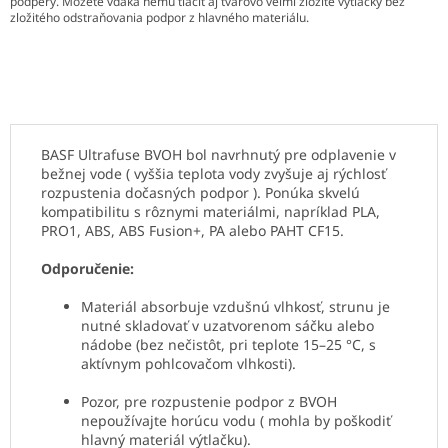
podpery. Môžete vďaka nemu tlačiť aj tvarovo veľmi zložité výtlačky bez
zložitého odstraňovania podpor z hlavného materiálu.
BASF Ultrafuse BVOH bol navrhnutý pre odplavenie v
bežnej vode ( vyššia teplota vody zvyšuje aj rýchlosť
rozpustenia dočasných podpor ). Ponúka skvelú
kompatibilitu s rôznymi materiálmi, napríklad PLA,
PRO1, ABS, ABS Fusion+, PA alebo PAHT CF15.
Odporučenie:
Materiál absorbuje vzdušnú vlhkosť, strunu je
nutné skladovať v uzatvorenom sáčku alebo
nádobe (bez nečistôt, pri teplote 15–25 °C, s
aktívnym pohlcovačom vlhkosti).
Pozor, pre rozpustenie podpor z BVOH
nepoužívajte horúcu vodu ( mohla by poškodiť
hlavný materiál výtlačku).