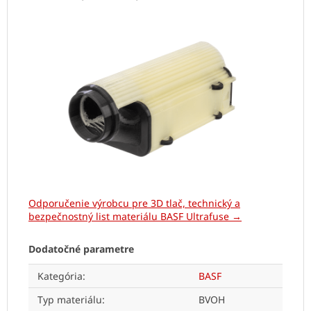
Odporučenie výrobcu pre 3D tlač, technický a
bezpečnostný list materiálu BASF Ultrafuse →
Dodatočné parametre
Kategória
:
BASF
Typ materiálu
:
BVOH