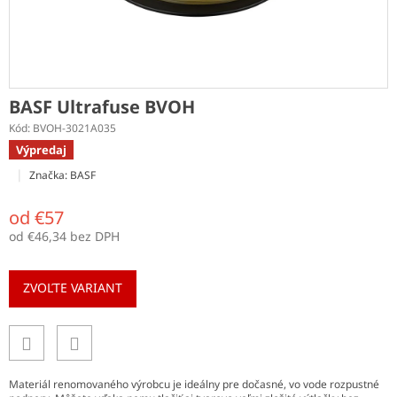
BASF Ultrafuse BVOH
Kód:
BVOH-3021A035
Výpredaj
Značka:
BASF
od
€57
od
€46,34
bez DPH
Jednotková
cena:
ZVOĽTE VARIANT
Materiál renomovaného výrobcu je ideálny pre dočasné, vo vode rozpustné