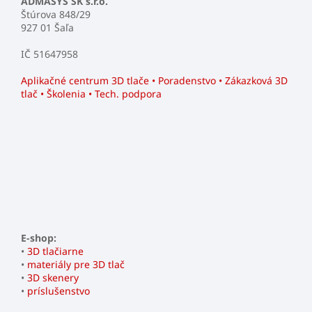
ADMASYS SK s.r.o.
Štúrova 848/29
927 01 Šaľa
IČ 51647958
Aplikačné centrum 3D tlače • Poradenstvo • Zákazková 3D
tlač • Školenia • Tech. podpora
E-shop:
•
3D tlačiarne
•
materiály pre 3D tlač
•
3D skenery
•
príslušenstvo