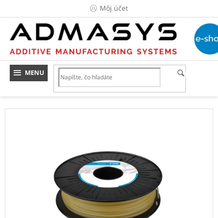
Prejsť
Môj účet
na
obsah
HĽADAŤ