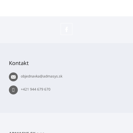
Sledujte
náš
Z
Facebook
á
p
Kontakt
ä
t
objednavka
@
admasys.sk
i
e
+421 944 679 670