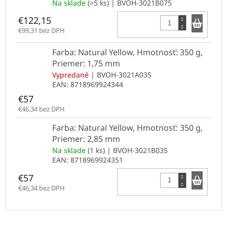
Na sklade
(>5 ks)
| BVOH-3021B075
Do k
€122,15
€99,31 bez DPH
Farba: Natural Yellow, Hmotnosť: 350 g,
Priemer: 1,75 mm
Vypredané
| BVOH-3021A035
EAN:
8718969924344
€57
€46,34 bez DPH
Farba: Natural Yellow, Hmotnosť: 350 g,
Priemer: 2,85 mm
Na sklade
(1 ks)
| BVOH-3021B035
EAN:
8718969924351
Do k
€57
€46,34 bez DPH