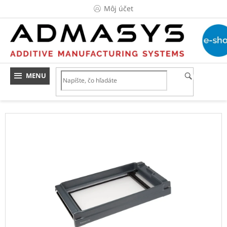
Prejsť
Môj účet
na
obsah
HĽADAŤ