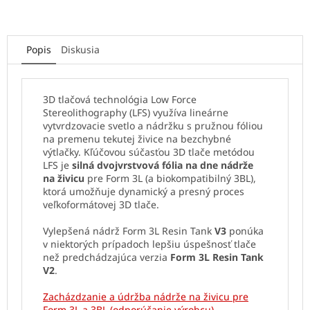
Popis
Diskusia
3D tlačová technológia Low Force
Stereolithography (LFS) využíva lineárne
vytvrdzovacie svetlo a nádržku s pružnou fóliou
na premenu tekutej živice na bezchybné
výtlačky. Kľúčovou súčasťou 3D tlače metódou
LFS je
silná dvojvrstvová fólia na dne nádrže
na živicu
pre Form 3L (a biokompatibilný 3BL),
ktorá umožňuje dynamický a presný proces
veľkoformátovej 3D tlače.
Vylepšená nádrž Form 3L Resin Tank
V3
ponúka
v niektorých prípadoch lepšiu úspešnosť tlače
než predchádzajúca verzia
Form 3L Resin Tank
V2
.
Zacházdzanie a údržba nádrže na živicu pre
Form 3L a 3BL (odporúčanie výrobcu) →