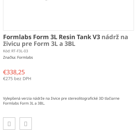
Formlabs Form 3L Resin Tank V3
nádrž na
živicu pre Form 3L a 3BL
Kód:
RT-F3L-03
Značka:
Formlabs
€338,25
€275 bez DPH
Jednotková
cena:
Vylepšená verzia nádrže na živice pre stereolitografické 3D tlačiarne
Formlabs Form 3L a 3BL.