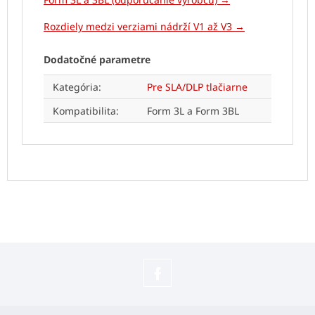
Rozdiely medzi verziami nádrží V1 až V3 →
Dodatočné parametre
Kategória
:
Pre SLA/DLP tlačiarne
Kompatibilita
:
Form 3L a Form 3BL
Sledujte
náš
Z