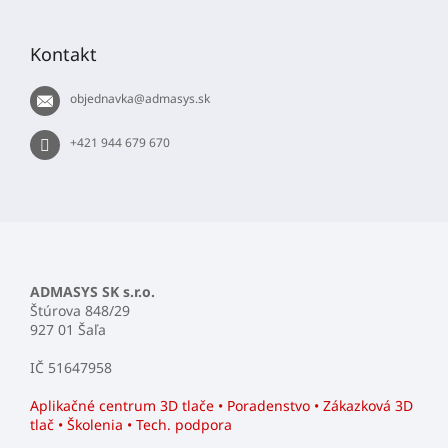
Facebook
á
p
Kontakt
ä
t
objednavka
@
admasys.sk
i
e
+421 944 679 670
ADMASYS SK s.r.o.
Štúrova 848/29
927 01 Šaľa
IČ 51647958
Aplikačné centrum 3D tlače • Poradenstvo • Zákazková 3D
tlač • Školenia • Tech. podpora