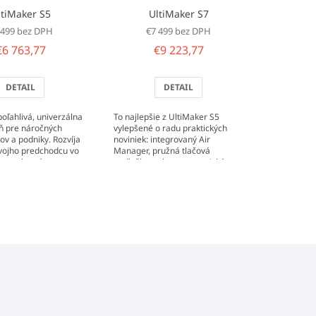
ltiMaker S5
UltiMaker S7
 499 bez DPH
€7 499 bez DPH
€6 763,77
€9 223,77
DETAIL
DETAIL
oľahlivá, univerzálna
To najlepšie z UltiMaker S5
eň pre náročných
vylepšené o radu praktických
ov a podniky. Rozvíja
noviniek: integrovaný Air
vojho predchodcu vo
Manager, pružná tlačová
meroch, vrátane
podložka s plne automatickým
estoru na tlač...
vyrovnávaním alebo kamera s
vysokým...