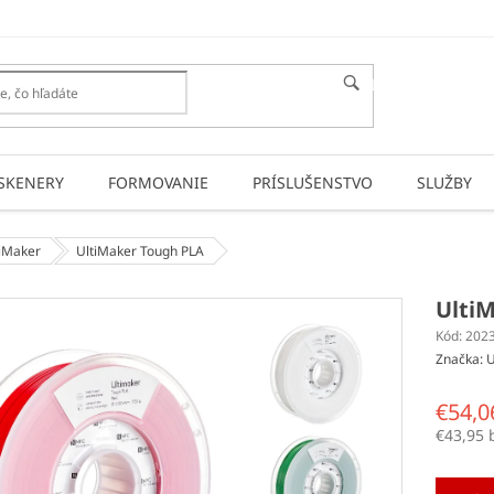
HĽADAŤ
SKENERY
FORMOVANIE
PRÍSLUŠENSTVO
SLUŽBY
tiMaker
UltiMaker Tough PLA
Ulti
Kód:
202
Značka:
U
€54,0
€43,95 
Jednotk
cena: