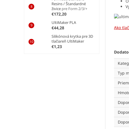
O
Resins / Štandardné
V
živice
pre Form 2/3/+
€172,20
UltiMaker PLA
Ako tla
€44,28
Silikónová krytka pre 3D
tlačiareň UltiMaker
€1,23
Dodato
Kateg
Typ m
Priem
Hmotn
Dopor
Dopor
Dopor