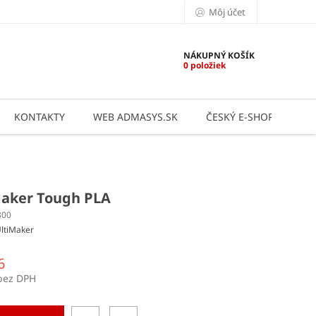
Môj účet
NÁKUPNÝ KOŠÍK
0 položiek
KONTAKTY
WEB ADMASYS.SK
ČESKÝ E-SHOP
AP
Maker Tough PLA
300
ltiMaker
6
bez DPH
ová