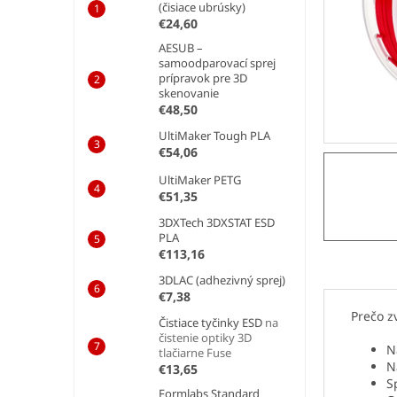
e
(čisiace ubrúsky)
l
€24,60
AESUB –
samoodparovací sprej
prípravok pre 3D
skenovanie
€48,50
UltiMaker Tough PLA
€54,06
UltiMaker PETG
€51,35
3DXTech 3DXSTAT ESD
PLA
€113,16
3DLAC (adhezivný sprej)
€7,38
Prečo z
Čistiace tyčinky ESD
na
čistenie optiky 3D
N
tlačiarne Fuse
N
€13,65
S
Formlabs Standard