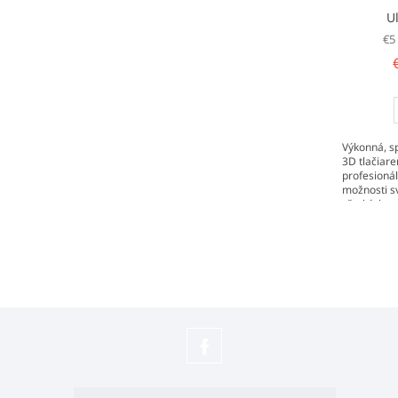
U
€5
Výkonná, sp
3D tlačiar
profesionál
možnosti s
všetkých s
väčšieho pri
Sledujte
náš
Z