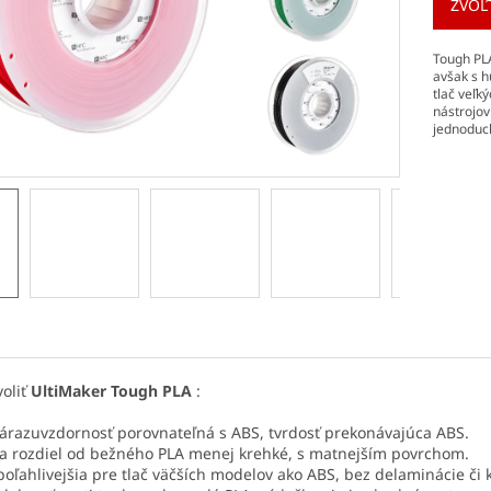
ZVOĽ
Tough PLA
avšak s h
tlač veľk
nástrojo
jednoduch
voliť
UltiMaker Tough PLA
:
árazuvzdornosť porovnateľná s ABS, tvrdosť prekonávajúca ABS.
a rozdiel od bežného PLA menej krehké, s matnejším povrchom.
poľahlivejšia pre tlač väčších modelov ako ABS, bez delaminácie či 