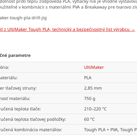
dolnosť proti teplu zodpovedá PLA, výtlačky nie je vhodné vystavov
yužiteľné v kombinácii s materiálmi PVA a Breakaway pre tvarovo zl
čiť z UltiMaker Tough PLA, technický a bezpečnostný list výrobcu →
čné parametre
ória
:
UltiMaker
ateriálu
:
PLA
er tlačovej struny
:
2,85 mm
osť materiálu
:
750 g
učená teplota tlače
:
210–220 °C
učená teplota tlačovej podložky
:
60 °C
učená kombinácia materiálov
:
Tough PLA + PVA, Tough P