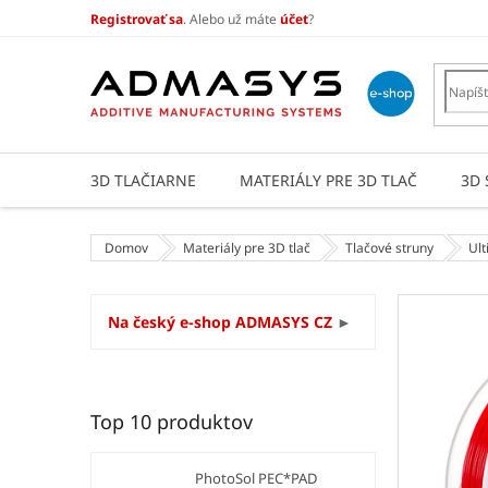
Prejsť
Registrovať sa
. Alebo už máte
účet
?
na
obsah
3D TLAČIARNE
MATERIÁLY PRE 3D TLAČ
3D 
Domov
Materiály pre 3D tlač
Tlačové struny
Ul
B
Na český e-shop ADMASYS CZ
►
o
č
n
ý
Top 10 produktov
p
a
n
PhotoSol PEC*PAD