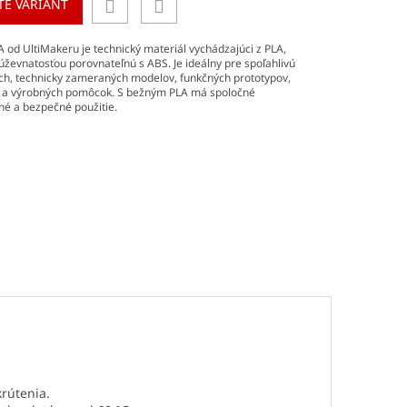
TE VARIANT
 od UltiMakeru je technický materiál vychádzajúci z PLA,
úževnatosťou porovnateľnú s ABS. Je ideálny pre spoľahlivú
ých, technicky zameraných modelov, funkčných prototypov,
v a výrobných pomôcok. S bežným PLA má spoločné
é a bezpečné použitie.
krútenia.