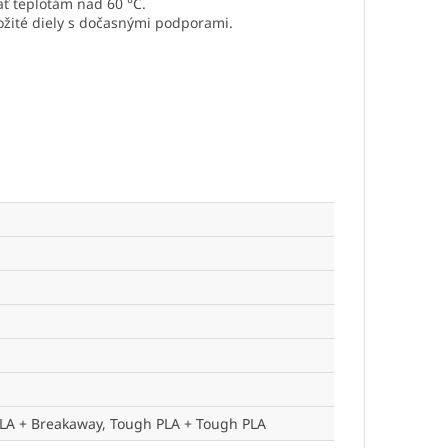
ať teplotám nad 60 °C.
ožité diely s dočasnými podporami.
LA + Breakaway, Tough PLA + Tough PLA