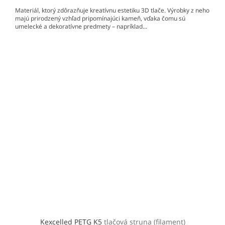
Materiál, ktorý zdôrazňuje kreatívnu estetiku 3D tlače. Výrobky z neho
majú prirodzený vzhľad pripomínajúci kameň, vďaka čomu sú
umelecké a dekoratívne predmety – napríklad...
Kexcelled PETG K5
tlačová struna (filament)