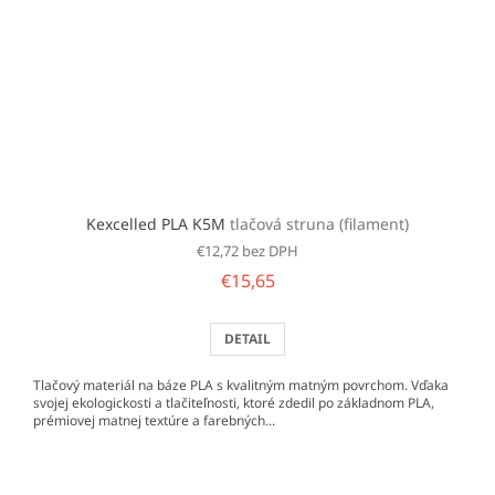
Kexcelled PLA K5M
tlačová struna (filament)
€12,72 bez DPH
€15,65
DETAIL
Tlačový materiál na báze PLA s kvalitným matným povrchom. Vďaka
svojej ekologickosti a tlačiteľnosti, ktoré zdedil po základnom PLA,
prémiovej matnej textúre a farebných...