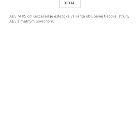
DETAIL
ABS M K5 od Kexcelled je estetická varianta obľúbenej tlačovej struny
ABS s matným povrchom.