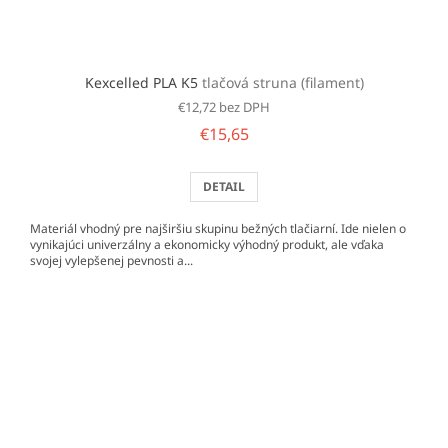
Kexcelled PLA K5
tlačová struna (filament)
€12,72 bez DPH
€15,65
DETAIL
Materiál vhodný pre najširšiu skupinu bežných tlačiarní. Ide nielen o
vynikajúci univerzálny a ekonomicky výhodný produkt, ale vďaka
svojej vylepšenej pevnosti a...