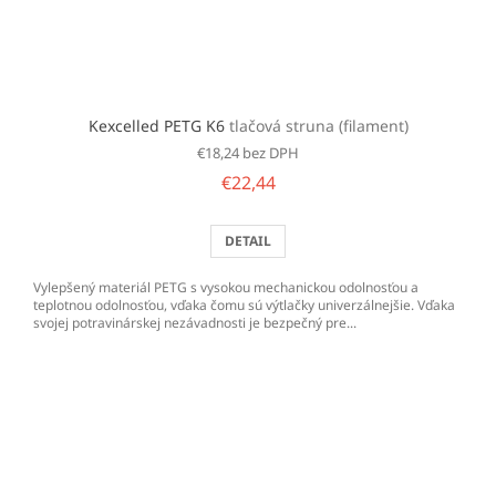
Kexcelled PETG K6
tlačová struna (filament)
€18,24 bez DPH
€22,44
DETAIL
Vylepšený materiál PETG s vysokou mechanickou odolnosťou a
teplotnou odolnosťou, vďaka čomu sú výtlačky univerzálnejšie. Vďaka
svojej potravinárskej nezávadnosti je bezpečný pre...