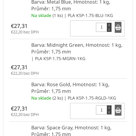
Barva: Metal Blue, Hmotnost: 1 kg,
Průměr: 1,75 mm
Na sklade
(1 ks)
| PLA K5P-1.75-BLU-1KG
Do k
€27,31
€22,20 bez DPH
Barva: Midnight Green, Hmotnost: 1 kg,
Průměr: 1,75 mm
| PLA K5P-1.75-MGRN-1KG
€27,31
€22,20 bez DPH
Barva: Rose Gold, Hmotnost: 1 kg,
Průměr: 1,75 mm
Na sklade
(2 ks)
| PLA K5P-1.75-RGLD-1KG
Do k
€27,31
€22,20 bez DPH
Barva: Space Gray, Hmotnost: 1 kg,
Průměr: 1,75 mm