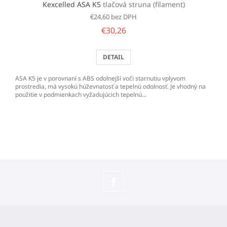
Kexcelled ASA K5
tlačová struna (filament)
€24,60 bez DPH
€30,26
DETAIL
ASA K5 je v porovnaní s ABS odolnejší voči starnutiu vplyvom
prostredia, má vysokú húževnatosť a tepelnú odolnosť. Je vhodný na
použitie v podmienkach vyžadujúcich tepelnú...
Sledujte
náš
Z
Facebook
á