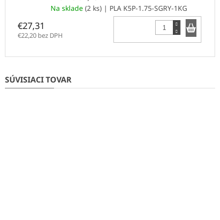
Na sklade
(2 ks)
| PLA K5P-1.75-SGRY-1KG
Do k
€27,31
€22,20 bez DPH
SÚVISIACI TOVAR