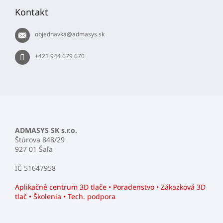
p
Kontakt
ä
t
objednavka
@
admasys.sk
i
e
+421 944 679 670
ADMASYS SK s.r.o.
Štúrova 848/29
927 01 Šaľa
IČ 51647958
Aplikačné centrum 3D tlače • Poradenstvo • Zákazková 3D
tlač • Školenia • Tech. podpora