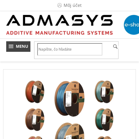
Prejsť
Môj účet
na
obsah
HĽADAŤ