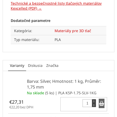
Technické a bezpečnostné listy tlačových materiálov
Kexcelled (PDF) →
Dodatočné parametre
Kategória
:
Materiály pre 3D tlač
Typ materiálu
:
PLA
Varianty
Diskusia
Značka
Barva: Silver, Hmotnost: 1 kg, Průměr:
1,75 mm
Na sklade
(5 ks)
| PLA K5P-1.75-SLV-1KG
Do k
€27,31
€22,20 bez DPH