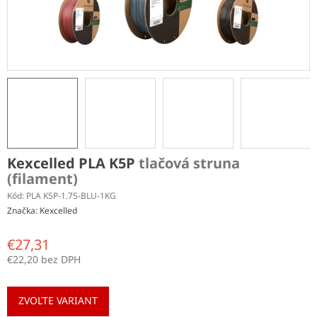
Kexcelled PLA K5P
tlačová struna
(filament)
Kód:
PLA K5P-1.75-BLU-1KG
Značka:
Kexcelled
€27,31
€22,20 bez DPH
Jednotková
cena:
ZVOĽTE VARIANT