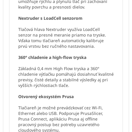
umožňuje rýchlu a plynulú tlač pri zachovaní
kvality povrchu a presnosti dielov.
Nextruder s LoadCell senzorom
Tlačová hlava Nextruder využíva LoadCell
senzor na presné meranie priamo na tryske.
Vďaka tomu tlačiareň automaticky kalibruje
prvú vrstvu bez ručného nastavovania.
360° chladenie a high-flow tryska
Základná 0,4 mm High Flow tryska a 360°
chladenie výtlačku pomáhajú dosiahnuť kvalitné
previsy, čisté detaily a stabilné výsledky aj pri
vyšších rýchlostiach tlače.
Otvorený ekosystém Prusa
Tlačiareň je možné prevádzkovať cez Wi-Fi,
Ethernet alebo USB. Podporuje PrusaSlicer,
Prusa Connect, aplikáciu Prusa aj offline
pracovný postup bez potreby uzavretého
cloudového systému.