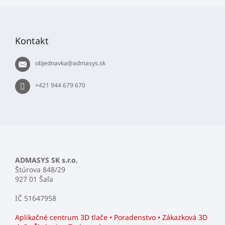
náš
Z
Facebook
á
p
Kontakt
ä
t
objednavka
@
admasys.sk
i
e
+421 944 679 670
ADMASYS SK s.r.o.
Štúrova 848/29
927 01 Šaľa
IČ 51647958
Aplikačné centrum 3D tlače • Poradenstvo • Zákazková 3D