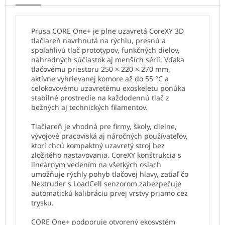
Prusa CORE One+ je plne uzavretá CoreXY 3D
tlačiareň navrhnutá na rýchlu, presnú a
spoľahlivú tlač prototypov, funkčných dielov,
náhradných súčiastok aj menších sérií. Vďaka
tlačovému priestoru 250 × 220 × 270 mm,
aktívne vyhrievanej komore až do 55 °C a
celokovovému uzavretému exoskeletu ponúka
stabilné prostredie na každodennú tlač z
bežných aj technických filamentov.
Tlačiareň je vhodná pre firmy, školy, dielne,
vývojové pracoviská aj náročných používateľov,
ktorí chcú kompaktný uzavretý stroj bez
zložitého nastavovania. CoreXY konštrukcia s
lineárnym vedením na všetkých osiach
umožňuje rýchly pohyb tlačovej hlavy, zatiaľ čo
Nextruder s LoadCell senzorom zabezpečuje
automatickú kalibráciu prvej vrstvy priamo cez
trysku.
CORE One+ podporuje otvorený ekosystém