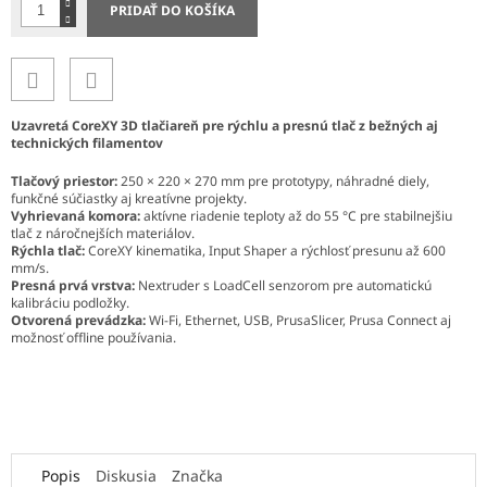
PRIDAŤ DO KOŠÍKA
Uzavretá CoreXY 3D tlačiareň pre rýchlu a presnú tlač z bežných aj
technických filamentov
Tlačový priestor:
250 × 220 × 270 mm pre prototypy, náhradné diely,
funkčné súčiastky aj kreatívne projekty.
Vyhrievaná komora:
aktívne riadenie teploty až do 55 °C pre stabilnejšiu
tlač z náročnejších materiálov.
Rýchla tlač:
CoreXY kinematika, Input Shaper a rýchlosť presunu až 600
mm/s.
Presná prvá vrstva:
Nextruder s LoadCell senzorom pre automatickú
kalibráciu podložky.
Otvorená prevádzka:
Wi-Fi, Ethernet, USB, PrusaSlicer, Prusa Connect aj
možnosť offline používania.
Popis
Diskusia
Značka