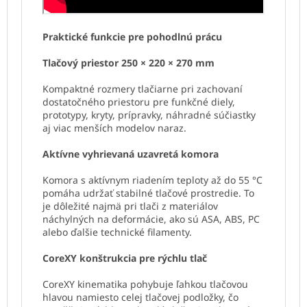
Praktické funkcie pre pohodlnú prácu
Tlačový priestor 250 × 220 × 270 mm
Kompaktné rozmery tlačiarne pri zachovaní
dostatočného priestoru pre funkčné diely,
prototypy, kryty, prípravky, náhradné súčiastky
aj viac menších modelov naraz.
Aktívne vyhrievaná uzavretá komora
Komora s aktívnym riadením teploty až do 55 °C
pomáha udržať stabilné tlačové prostredie. To
je dôležité najmä pri tlači z materiálov
náchylných na deformácie, ako sú ASA, ABS, PC
alebo ďalšie technické filamenty.
CoreXY konštrukcia pre rýchlu tlač
CoreXY kinematika pohybuje ľahkou tlačovou
hlavou namiesto celej tlačovej podložky, čo