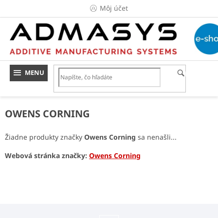
Prejsť
Môj účet
na
obsah
HĽADAŤ
OWENS CORNING
Žiadne produkty značky
Owens Corning
sa nenašli...
Webová stránka značky:
Owens Corning