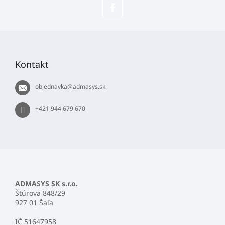
Sledujte
náš
Z
Facebook
á
p
Kontakt
ä
t
objednavka
@
admasys.sk
i
e
+421 944 679 670
ADMASYS SK s.r.o.
Štúrova 848/29
927 01 Šaľa
IČ 51647958