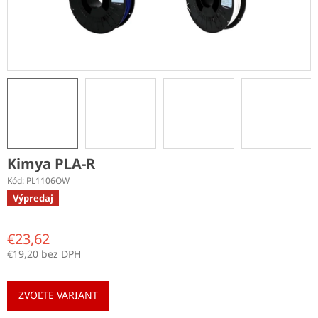
Kimya PLA-R
Kód:
PL1106OW
Výpredaj
€23,62
€19,20 bez DPH
Jednotková
cena:
ZVOĽTE VARIANT