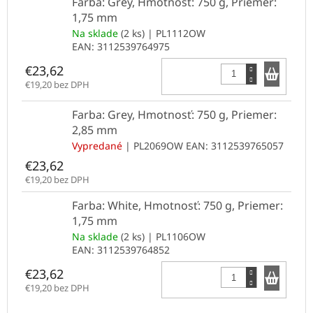
Farba: Grey, Hmotnosť: 750 g, Priemer:
1,75 mm
Na sklade
(2 ks)
| PL1112OW
EAN:
3112539764975
Do k
€23,62
€19,20 bez DPH
Farba: Grey, Hmotnosť: 750 g, Priemer:
2,85 mm
Vypredané
| PL2069OW
EAN:
3112539765057
€23,62
€19,20 bez DPH
Farba: White, Hmotnosť: 750 g, Priemer:
1,75 mm
Na sklade
(2 ks)
| PL1106OW
EAN:
3112539764852
Do k
€23,62
€19,20 bez DPH