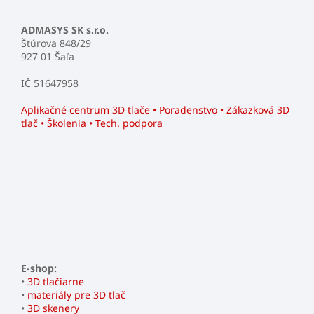
ADMASYS SK s.r.o.
Štúrova 848/29
927 01 Šaľa
IČ 51647958
Aplikačné centrum 3D tlače • Poradenstvo • Zákazková 3D
tlač • Školenia • Tech. podpora
E-shop:
•
3D tlačiarne
•
materiály pre 3D tlač
•
3D skenery