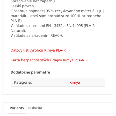
Spracovanie bez zápachu.
Lesklý povrch.
Obsahuje najmenej 95 % recyklovaného materiálu (t. j.
materiálu, ktorý sám pochádza zo 100 % prírodného
PLA-R).
V súlade s normami EN 13432 a EN 14995 (PLA-R
Natural).
V súlade s nariadením REACH.
Dátový list výrobcu Kimya PLA-R →
Karta bezpečnostných údajov Kimya PLA-R →
Dodatočné parametre
Kategória
:
Kimya
Varianty
Diskusia