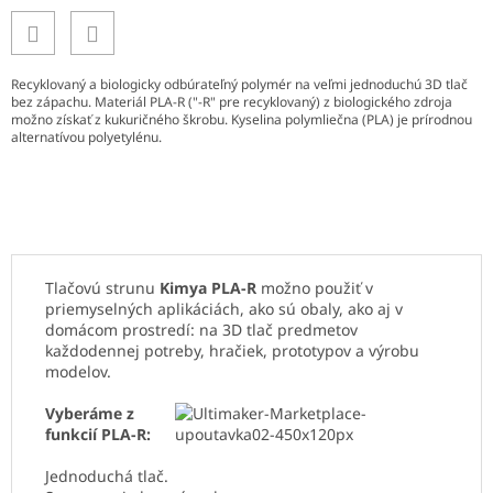
Recyklovaný a biologicky odbúrateľný polymér na veľmi jednoduchú 3D tlač
bez zápachu. Materiál PLA-R ("-R" pre recyklovaný) z biologického zdroja
možno získať z kukuričného škrobu. Kyselina polymliečna (PLA) je prírodnou
alternatívou polyetylénu.
Tlačovú strunu
Kimya PLA-R
možno použiť v
priemyselných aplikáciách, ako sú obaly, ako aj v
domácom prostredí: na 3D tlač predmetov
každodennej potreby, hračiek, prototypov a výrobu
modelov.
Vyberáme z
funkcií PLA-R:
Jednoduchá tlač.