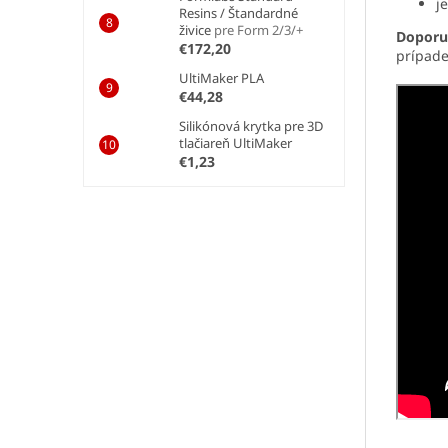
j
Resins / Štandardné
živice
pre Form 2/3/+
Doporu
€172,20
prípade
UltiMaker PLA
€44,28
Silikónová krytka pre 3D
tlačiareň UltiMaker
€1,23