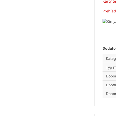
Karty t
Prehľad
Dodato
Kateg
Typ m
Dopor
Dopor
Dopor