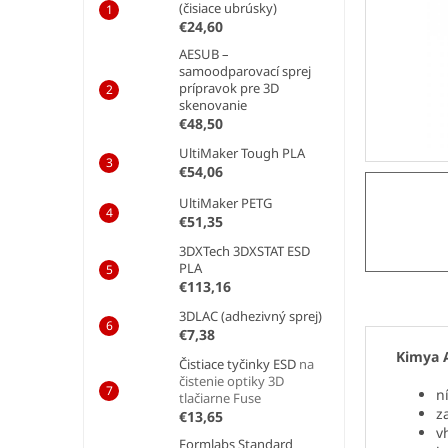
e
(čisiace ubrúsky)
l
€24,60
AESUB –
samoodparovací sprej
prípravok pre 3D
skenovanie
€48,50
UltiMaker Tough PLA
€54,06
UltiMaker PETG
€51,35
3DXTech 3DXSTAT ESD
PLA
€113,16
3DLAC (adhezivný sprej)
€7,38
Kimya 
Čistiace tyčinky ESD
na
čistenie optiky 3D
n
tlačiarne Fuse
z
€13,65
v
Formlabs Standard