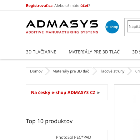
Prejsť
Registrovať sa
. Alebo už máte
účet
?
na
obsah
3D TLAČIARNE
MATERIÁLY PRE 3D TLAČ
3D 
Domov
Materiály pre 3D tlač
Tlačové struny
Ki
B
Na český e-shop ADMASYS CZ
►
o
č
n
ý
Top 10 produktov
p
a
n
PhotoSol PEC*PAD