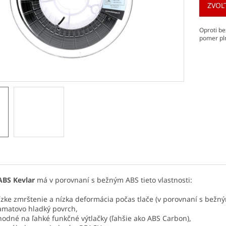
ZVOĽ
Oproti b
pomer pln
ABS Kevlar
má v porovnaní s bežným ABS tieto vlastnosti:
ízke zmrštenie a nízka deformácia počas tlače (v porovnaní s bežn
amatovo hladký povrch,
hodné na ľahké funkčné výtlačky (ľahšie ako ABS Carbon),