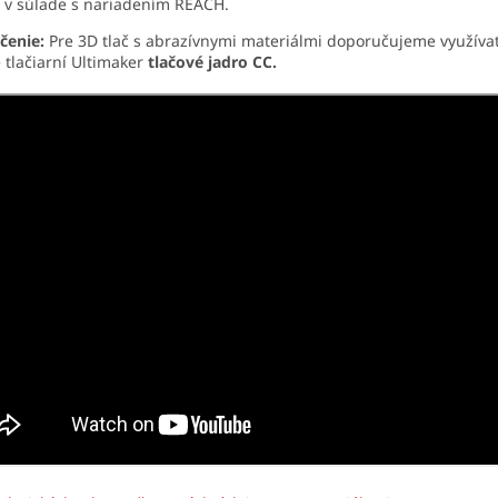
e v súlade s nariadením REACH.
čenie:
Pre 3D tlač s abrazívnymi materiálmi doporučujeme využívať 
 tlačiarní Ultimaker
tlačové jadro CC.