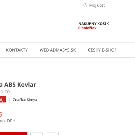
Môj účet
NÁKUPNÝ KOŠÍK
0 položiek
KONTAKTY
WEB ADMASYS.SK
ČESKÝ E-SHOP
AP
a ABS Kevlar
001TQ
aj
Značka:
Kimya
6
bez DPH
ová