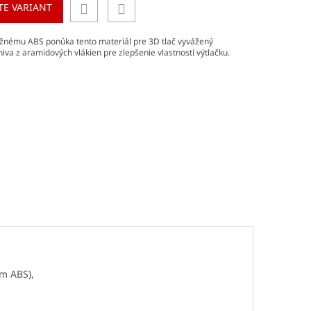
TE VARIANT
ežnému ABS ponúka tento materiál pre 3D tlač vyvážený
iva z aramidových vlákien pre zlepšenie vlastností výtlačku.
ým ABS),