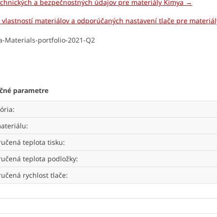
echnických a bezpečnostných údajov pre materiály Kimya →
 vlastností materiálov a odporúčaných nastavení tlače pre materiá
čné parametre
ória
:
ateriálu
:
učená teplota tisku
:
učená teplota podložky
:
učená rychlost tlače
: