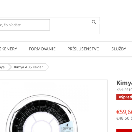
HĽADAŤ
SKENERY
FORMOVANIE
PRÍSLUŠENSTVO
SLUŽBY
mya
Kimya ABS Kevlar
Kimy
Kód:
PS1
Výpred
€59,6
€48,50 
Jednotk
cena: