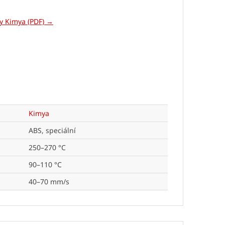
ly Kimya (PDF) →
Kimya
ABS, speciální
250–270 °C
90–110 °C
40–70 mm/s