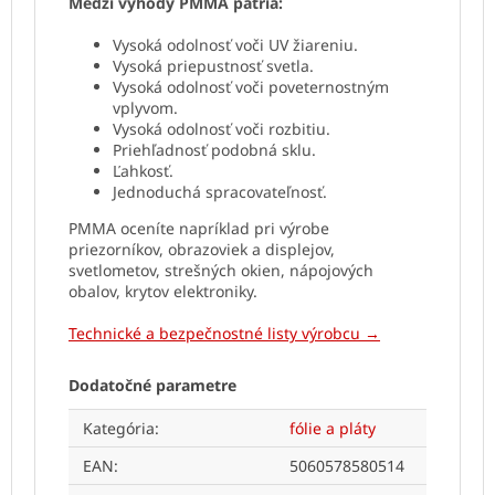
Medzi výhody PMMA patria:
Vysoká odolnosť voči UV žiareniu.
Vysoká priepustnosť svetla.
Vysoká odolnosť voči poveternostným
vplyvom.
Vysoká odolnosť voči rozbitiu.
Priehľadnosť podobná sklu.
Ľahkosť.
Jednoduchá spracovateľnosť.
PMMA oceníte napríklad pri výrobe
priezorníkov, obrazoviek a displejov,
svetlometov, strešných okien, nápojových
obalov, krytov elektroniky.
Technické a bezpečnostné listy výrobcu →
Dodatočné parametre
Kategória
:
fólie a pláty
EAN
:
5060578580514