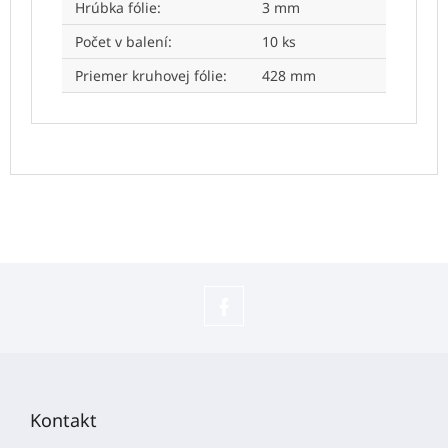
Hrúbka fólie
:
3 mm
Počet v balení
:
10 ks
Priemer kruhovej fólie
:
428 mm
Sledujte
náš
Z
Facebook
á
p
Kontakt
ä