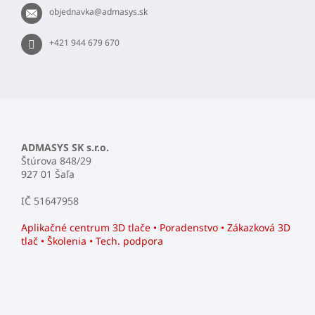
t
objednavka
@
admasys.sk
i
e
+421 944 679 670
ADMASYS SK s.r.o.
Štúrova 848/29
927 01 Šaľa
IČ 51647958
Aplikačné centrum 3D tlače • Poradenstvo • Zákazková 3D
tlač • Školenia • Tech. podpora